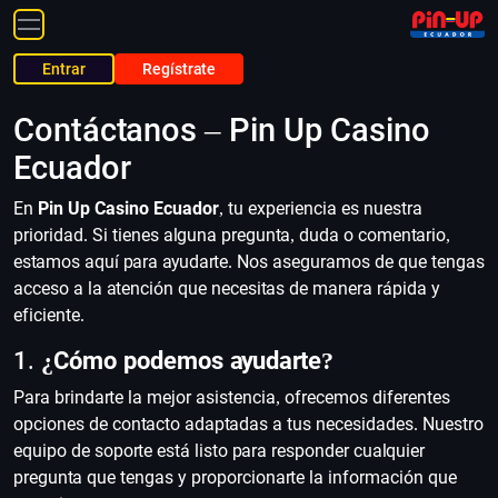
Entrar
Regístrate
Main
/
Contáctanos
Contáctanos – Pin Up Casino
Ecuador
En
Pin Up Casino Ecuador
, tu experiencia es nuestra
prioridad. Si tienes alguna pregunta, duda o comentario,
estamos aquí para ayudarte. Nos aseguramos de que tengas
acceso a la atención que necesitas de manera rápida y
eficiente.
1.
¿Cómo podemos ayudarte?
Para brindarte la mejor asistencia, ofrecemos diferentes
opciones de contacto adaptadas a tus necesidades. Nuestro
equipo de soporte está listo para responder cualquier
pregunta que tengas y proporcionarte la información que